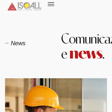
Comunicaz
News
news
e
.