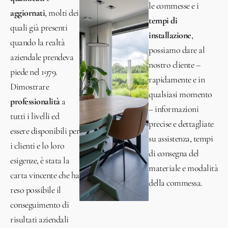
le commesse e i
aggiornati
, molti dei
tempi di
quali già presenti
installazione
,
quando la realtà
possiamo dare al
aziendale prendeva
nostro cliente –
piede nel 1979.
rapidamente e in
Dimostrare
qualsiasi momento
professionalità
a
– informazioni
tutti i livelli ed
precise e dettagliate
essere disponibili per
su assistenza, tempi
i clienti e lo loro
di consegna del
esigenze, è stata la
materiale e modalità
carta vincente che ha
della commessa.
reso possibile il
conseguimento di
risultati aziendali