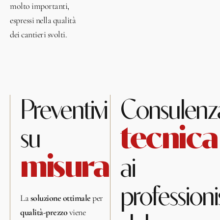
molto importanti,
espressi nella qualità
dei cantieri svolti.
Preventivi
Consulenz
tecnica
su
misura
ai
professionis
La
soluzione ottimale
per
qualità-prezzo
viene