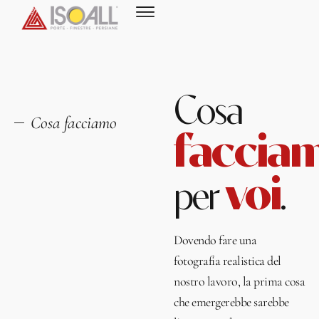
Cosa
Cosa facciamo
faccia
voi
per
.
Dovendo fare una
fotografia realistica del
nostro lavoro, la prima cosa
che emergerebbe sarebbe