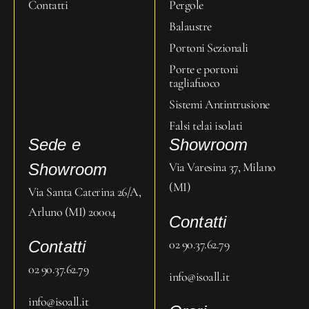
Contatti
Pergole
Balaustre
Portoni Sezionali
Porte e portoni
tagliafuoco
Sistemi Antintrusione
Falsi telai isolati
Sede e
Showroom
Via Varesina 37, Milano
Showroom
(MI)
Via Santa Caterina 26/A,
Arluno (MI) 20004
Contatti
02 90.37.62.79
Contatti
02 90.37.62.79
info@isoall.it
info@isoall.it