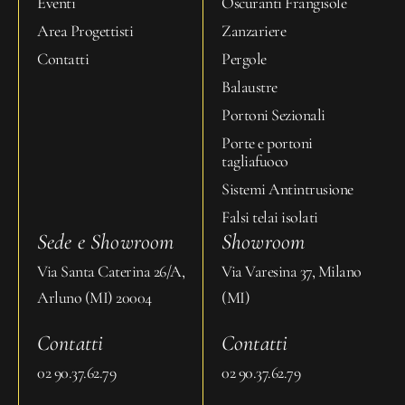
Eventi
Oscuranti Frangisole
Area Progettisti
Zanzariere
Contatti
Pergole
Balaustre
Portoni Sezionali
Porte e portoni
tagliafuoco
Sistemi Antintrusione
Falsi telai isolati
Sede e Showroom
Showroom
Via Santa Caterina 26/A,
Via Varesina 37, Milano
Arluno (MI) 20004
(MI)
Contatti
Contatti
02 90.37.62.79
02 90.37.62.79